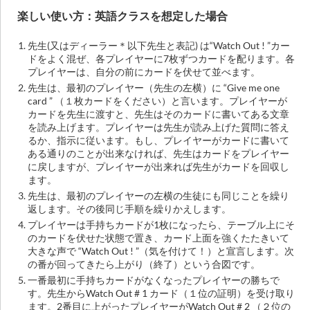
楽しい使い方：英語クラスを想定した場合
先生(又はディーラー＊以下先生と表記) は“Watch Out ! ”カー
ドをよく混ぜ、各プレイヤーに7枚ずつカードを配ります。各
プレイヤーは、自分の前にカードを伏せて並べます。
先生は、最初のプレイヤー（先生の左横）に “Give me one
card ” （１枚カードをください）と言います。プレイヤーが
カードを先生に渡すと、先生はそのカードに書いてある文章
を読み上げます。プレイヤーは先生が読み上げた質問に答え
るか、指示に従います。もし、プレイヤーがカードに書いて
ある通りのことが出来なければ、先生はカードをプレイヤー
に戻しますが、プレイヤーが出来れば先生がカードを回収し
ます。
先生は、最初のプレイヤーの左横の生徒にも同じことを繰り
返します。その後同じ手順を繰りかえします。
プレイヤーは手持ちカードが1枚になったら、テーブル上にそ
のカードを伏せた状態で置き、カード上面を強くたたきいて
大きな声で “Watch Out ! ”（気を付けて！）と宣言します。次
の番が回ってきたら上がり（終了）という合図です。
一番最初に手持ちカードがなくなったプレイヤーの勝ちで
す。先生からWatch Out # 1 カード（１位の証明）を受け取り
ます。2番目に上がったプレイヤーがWatch Out # 2 （２位の