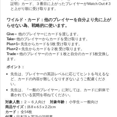
証明）カード、３番目に上がったプレイヤーがWatch Out # 3
と上がり順に受け取ります。
ワイルド・カード：他のプレイヤーを自分より先に上が
らせない為、戦略的に使います。
Give
＝ 他のプレイヤーにカードを渡します。
Take
= 他のプレイヤーからカードを受け取ります。
Plus+1
= 先生からカードを1枚 受け取ります。
Plus+2
= 先生からカードを２枚 受け取ります。
Trade
= 他のプレイヤーのカード１枚と自分のカード1枚交換し
ます。
ポイント：
先生は、プレイヤーの英語レベルに応じてヒントを与えるな
ど、カードの内容が難しくなりすぎないようご配慮くださ
い。
先生は、『一般のプレイヤー』に対しては、カードに斜体で
書かれている質問を尋ねてください。
対象人数：
２～６人向け
対象年齢：
小学生～一般向け
商品サイズ：
(8.8 x 6.5 x 2.2)cm
カード：
全54枚
付属：
日本語と英語の説明書