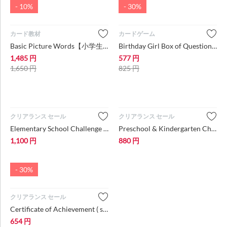
- 10%
- 30%
カード教材​
カードゲーム
Basic Picture Words【小学生・中学生にオススメ 英語教材・カード】( slightly damaged )
Birthday Girl Box of Questions-Mini【中学生・高校生・大学生・大人にオススメ 英語教材・...
1,485
円
577
円
1,650
円
825
円
クリアランス セール
クリアランス セール
Elementary School Challenge Book #1 【小学生にオススメ 英語教材・テキスト】
Preschool & Kindergarten Challenge Book 【幼児にオススメ 英語教材・テキスト】
1,100
円
880
円
- 30%
クリアランス セール
Certificate of Achievement ( slightly damaged )
654
円