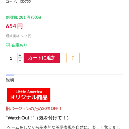
コード:
CD755
割引額:
281
円
(
30
%)
654
円
通常価格:
935
円
在庫あり
+
カートに追加
−
説明
旧バージョンのため30％OFF！
“Watch Out ! ”（気を付けて！）
ゲームをしながら基本的な英語表現を自然に、楽しく覚えまし