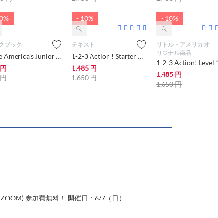
10%
- 10%
- 10%
クブック
テキスト
リトル・アメリカ オ
リジナル商品
Little America's Junior High Workbook【中学生・高校生にオススメ 英語教材・ワークブック】
1-2-3 Action ! Starter & CD【小学生にオススメ 英語教材・テキスト】
円
1,485
円
1,485
円
円
1,650
円
1,650
円
OM) 参加費無料！ 開催日：6/7（日）