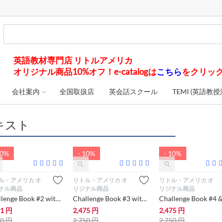
英語教材専門店 リトルアメリカ
オリジナル商品10%オフ！e-catalogは
こちら
をクリッ
会社案内
全国取扱店
英会話スクール
TEMI (英語教授
キスト
10%
- 10%
- 10%
ル・アメリカ オ
リトル・アメリカ オ
リトル・アメリカ オ
ナル商品
リジナル商品
リジナル商品
Challenge Book #2 with Audio【小学生向け英語教材】
Challenge Book #3 with Audio （中学/高校生用）【中学生・高校生にオススメ 英語教材・テキスト】
71
円
2,475
円
2,475
円
90
円
2,750
円
2,750
円