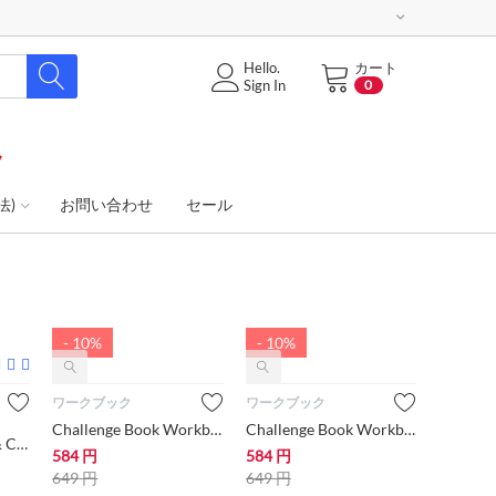
Hello.
カート
Sign In
0
ク
法)
お問い合わせ
セール
- 10%
- 10%
ワークブック
ワークブック
Challenge Book Workbook #1A【小学生にオススメ 英語教材・ワークブック】
Challenge Book Workbook #1B【小学生にオススメ 英語教材・ワークブック】
Challenge Book #4 & CD（大学/一般用）【大学生・大人にオススメ 英語教材】
584
円
584
円
649
円
649
円