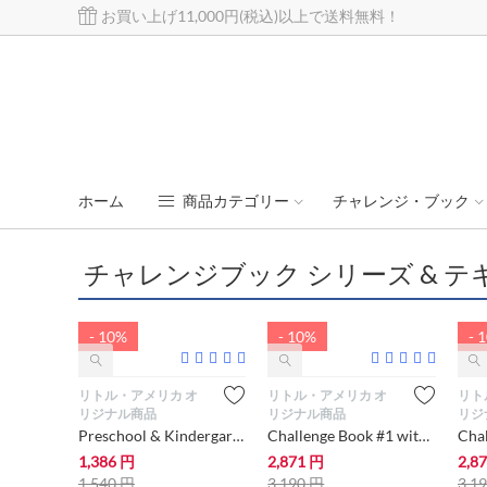
お買い上げ11,000円(税込)以上で送料無料！
ホーム
商品カテゴリー
チャレンジ・ブック
チャレンジブック シリーズ & テ
- 10%
- 10%
- 
リトル・アメリカ オ
リトル・アメリカ オ
リト
リジナル商品
リジナル商品
リジ
Preschool & Kindergarten Challenge Book with Audio【幼児にオススメ 英語...
Challenge Book #1 with Audio【小学生向け英語教材】
1,386
円
2,871
円
2,8
1,540
円
3,190
円
3,1