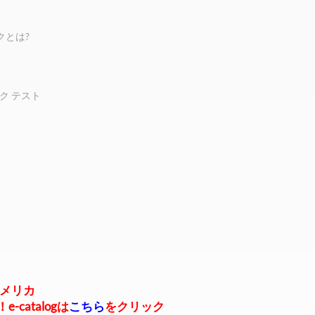
ックとは?
ク テスト
アメリカ
catalogは
こちら
をクリック