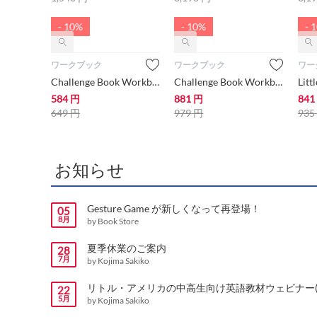
- 10%
- 10%
- 
ワークブック
ワークブック
ワー
Challenge Book Workbook #1C【小学生にオススメ 英語教材・ワークブック】
Challenge Book Workbook #2【小学生にオススメ 英語教材・ワークブック】
584
円
881
円
841
649
円
979
円
935
お知らせ
Gesture Game が新しくなって再登場！
05
8月
by Book Store
夏季休業のご案内
28
7月
by Kojima Sakiko
リトル・アメリカの中高生向け英語教材ウェビナー(ZO
22
5月
by Kojima Sakiko