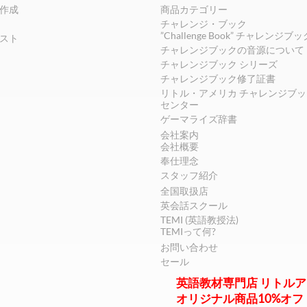
作成
商品カテゴリー
チャレンジ・ブック
”Challenge Book” チャレンジブ
スト
チャレンジブックの音源について
チャレンジブック シリーズ
チャレンジブック修了証書
リトル・アメリカ チャレンジブッ
センター
ゲーマライズ辞書
会社案内
会社概要
奉仕理念
スタッフ紹介
全国取扱店
英会話スクール
TEMI (英語教授法)
TEMIって何?
お問い合わせ
セール
英語教材専門店 リトル
オリジナル商品10%オフ！e-