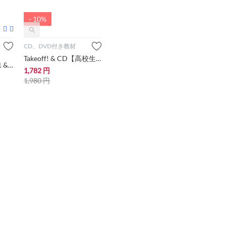
- 10%
CD、DVD付き教材
Takeoff! & CD【高校生・大学生・大人にオススメ 英語教材】
1-2-3 Action! Level 1 & CD【小学生にオススメ 英語教材・テキスト】
1,782
円
1,980
円