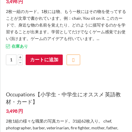
3,498
円
2枚一組のカード。1枚には物、もう一枚にはその物を使ってする
ことが文章で書かれています。例：chair, You sit on it. このカー
ドで、身近な物の名前を覚えたり、どのように描写するのかを学
習することが出来ます。学習としてだけでなくゲーム感覚でお使
い頂けます。ゲームのアイデアも付いています。...
在庫あり
+
カートに追加
−
Occupations【小学生・中学生にオススメ 英語教
材・カード】
3,498
円
2枚1組の様々な職業の写真カード。31組62枚入り。 chef,
photographer, barber, veterinarian, fire fighter, mother, father,