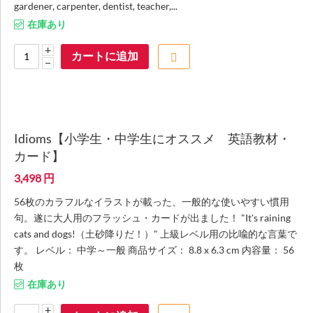
gardener, carpenter, dentist, teacher,...
在庫あり
+
カートに追加
−
Idioms【小学生・中学生にオススメ 英語教材・
カード】
3,498
円
56枚のカラフルなイラストが載った、一般的な使いやすい慣用
句。遂に大人用のフラッシュ・カードが出ました！ "It's raining
cats and dogs!（土砂降りだ！）" 上級レベル用の比喩的な言葉で
す。 レベル： 中学～一般 商品サイズ： 8.8 x 6.3 cm 内容量： 56
枚
在庫あり
+