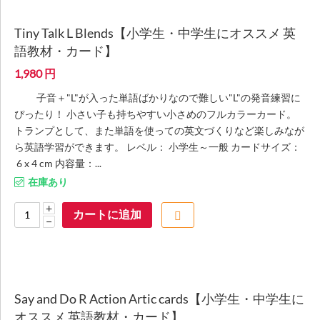
Tiny Talk L Blends【小学生・中学生にオススメ 英
語教材・カード】
1,980
円
子音＋"L"が入った単語ばかりなので難しい"L"の発音練習に
ぴったり！ 小さい子も持ちやすい小さめのフルカラーカード。
トランプとして、また単語を使っての英文づくりなど楽しみなが
ら英語学習ができます。 レベル： 小学生～一般 カードサイズ：
6 x 4 cm 内容量：...
在庫あり
+
カートに追加
−
Say and Do R Action Artic cards【小学生・中学生に
オススメ 英語教材・カード】