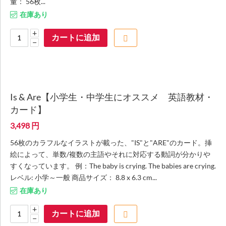
量： 56枚...
在庫あり
+
カートに追加
−
Is & Are【小学生・中学生にオススメ 英語教材・
カード】
3,498
円
56枚のカラフルなイラストが載った、"IS"と"ARE"のカード。挿
絵によって、単数/複数の主語やそれに対応する動詞が分かりや
すくなっています。 例：The baby is crying. The babies are crying.
レベル: 小学～一般 商品サイズ： 8.8 x 6.3 cm...
在庫あり
+
カートに追加
−