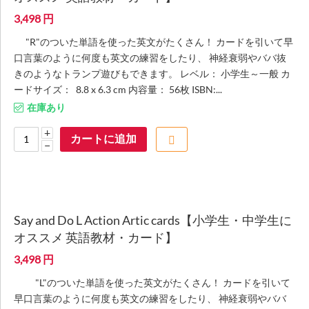
3,498
円
"R"のついた単語を使った英文がたくさん！ カードを引いて早
口言葉のように何度も英文の練習をしたり、 神経衰弱やババ抜
きのようなトランプ遊びもできます。 レベル： 小学生～一般 カ
ードサイズ： 8.8 x 6.3 cm 内容量： 56枚 ISBN:...
在庫あり
+
カートに追加
−
Say and Do L Action Artic cards【小学生・中学生に
オススメ 英語教材・カード】
3,498
円
"L"のついた単語を使った英文がたくさん！ カードを引いて
早口言葉のように何度も英文の練習をしたり、 神経衰弱やババ