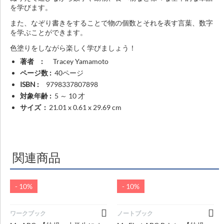
を学びます。
また、なぞり書きをすることで物の個数とそれを表す言葉、数字
を学ぶことができます。
色塗りをしながら楽しく学びましょう！
著者 :
Tracey Yamamoto
ページ数 : ‎
40ページ
ISBN :
9798337807898
対象年齢‏ : ‎
5 ～ 10 才
サイズ ‏ : ‎
21.01 x 0.61 x 29.69 cm
関連商品
- 10%
- 10%
ワークブック
ノートブック