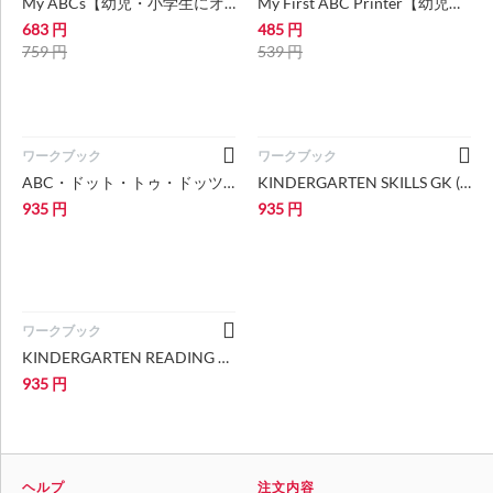
My ABCs【幼児・小学生にオススメ 英語教材】
My First ABC Printer【幼児・小学生にオススメ 英語教材・ABCノート】
683
円
485
円
759
円
539
円
ワークブック
ワークブック
ABC・ドット・トゥ・ドッツ ABC Dot-to-Dots【幼児・小学生にオススメ 英語教材・ワークブック】
KINDERGARTEN SKILLS GK (I CAN DO IT) 【幼児・小学生にオススメ 英語教材・ワークブック】
935
円
935
円
ワークブック
KINDERGARTEN READING GK (I CAN DO IT!) 【幼児・小学生にオススメ 英語教材・ワークブック】
935
円
ヘルプ
注文内容